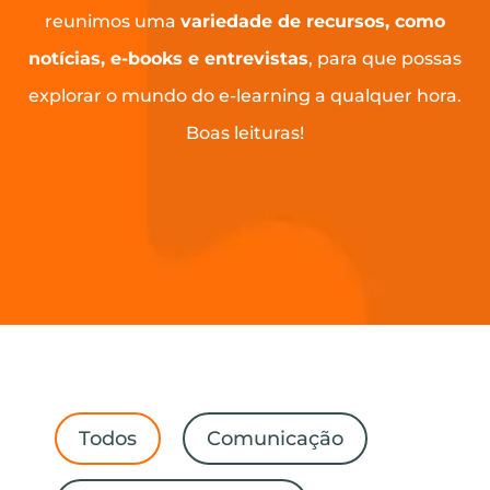
reunimos uma
variedade de recursos, como
notícias, e-books e entrevistas
, para que possas
explorar o mundo do e-learning a qualquer hora.
Boas leituras!
Todos
Comunicação