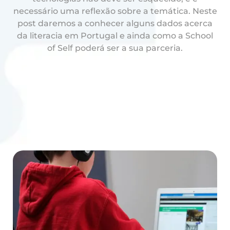
necessário uma reflexão sobre a temática. Neste
post daremos a conhecer alguns dados acerca
da literacia em Portugal e ainda como a School
of Self poderá ser a sua parceria.