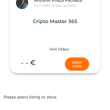
António Vilaça Pacheco
Formador Especializado
Cripto Master 365
14
H Vídeo
- - €
Saber
mais
Please select listing to show.