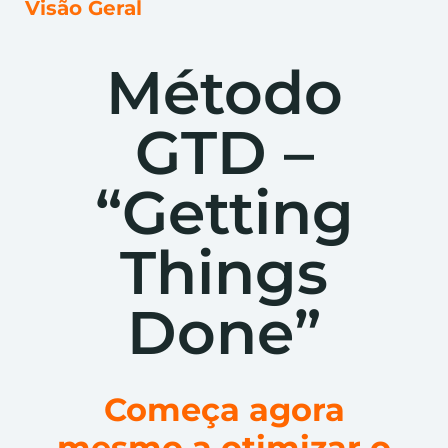
Visão Geral
Método
GTD –
“Getting
Things
Done”
Começa agora
mesmo a otimizar o