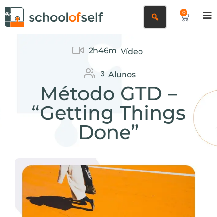
0
2h46m
Vídeo
3
Alunos
Método GTD –
“Getting Things
Done”