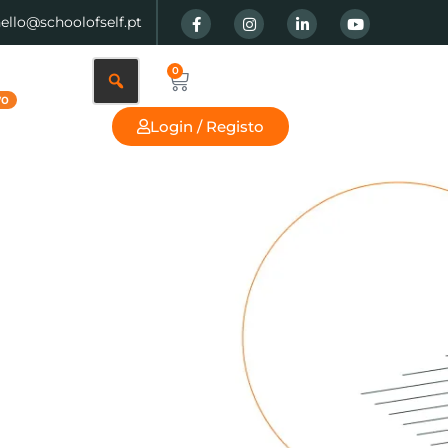
hello@schoolofself.pt
0
Login / Registo