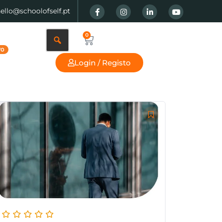
hello@schoolofself.pt
0
Login / Registo