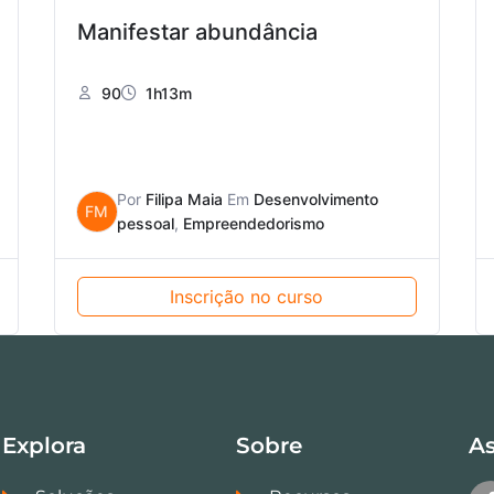
Manifestar abundância
90
1h13m
Por
Filipa Maia
Em
Desenvolvimento
FM
pessoal
,
Empreendedorismo
Inscrição no curso
Explora
Sobre
As