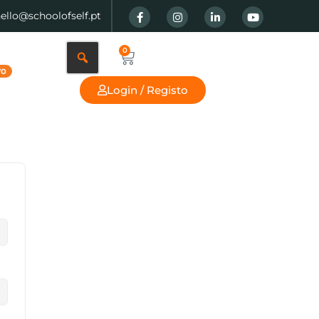
hello@schoolofself.pt
0
Login / Registo