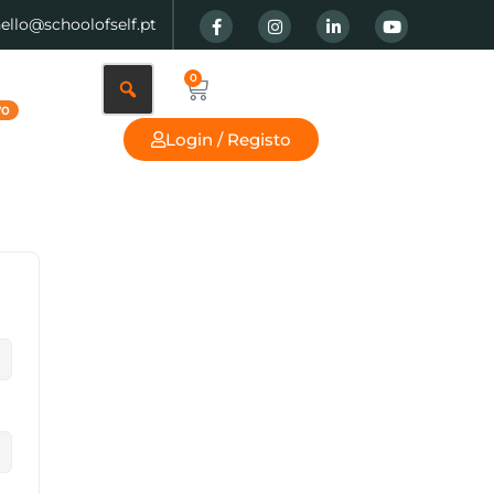
hello@schoolofself.pt
0
Login / Registo