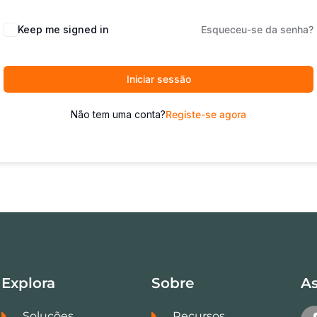
Keep me signed in
Esqueceu-se da senha?
Iniciar sessão
Não tem uma conta?
Registe-se agora
Explora
Sobre
As
Soluções
Recursos