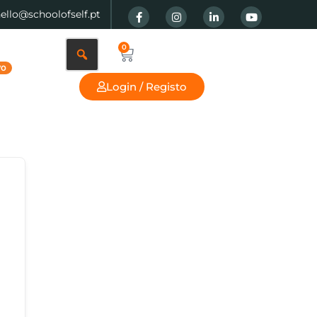
hello@schoolofself.pt
0
Login / Registo