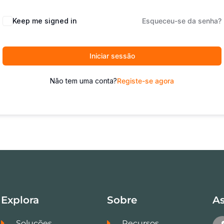
Keep me signed in
Esqueceu-se da senha?
Iniciar sessão
Não tem uma conta?
Registe-se agora
Explora
Sobre
As
Soluções
Recursos