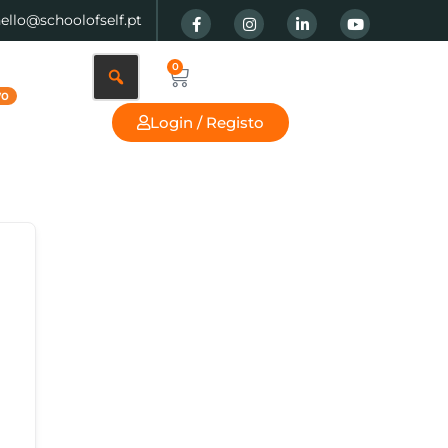
hello@schoolofself.pt
0
Login / Registo