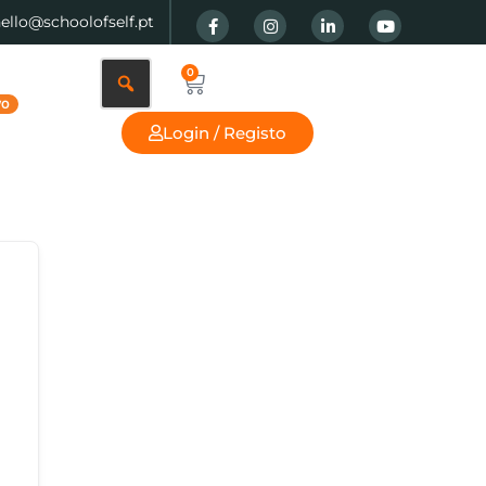
hello@schoolofself.pt
0
Login / Registo