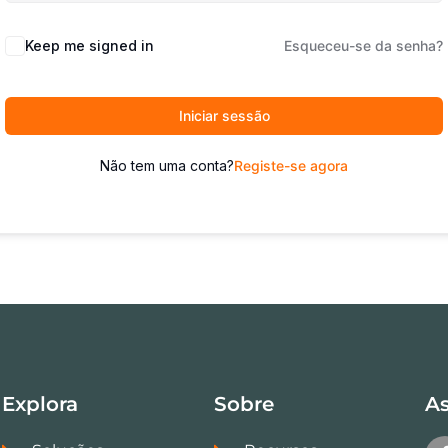
Keep me signed in
Esqueceu-se da senha?
Iniciar sessão
Não tem uma conta?
Registe-se agora
Explora
Sobre
As