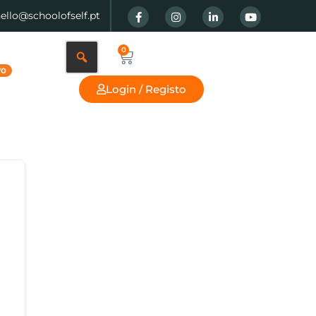
hello@schoolofself.pt
0
Login / Registo