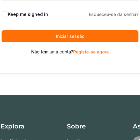
Keep me signed in
Esqueceu-se da senha?
Iniciar sessão
Não tem uma conta?
Registe-se agora
Explora
Sobre
As