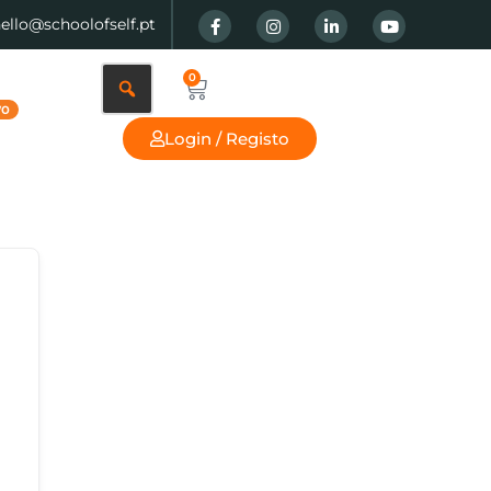
hello@schoolofself.pt
0
Login / Registo