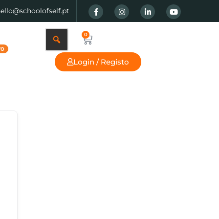
hello@schoolofself.pt
0
Login / Registo