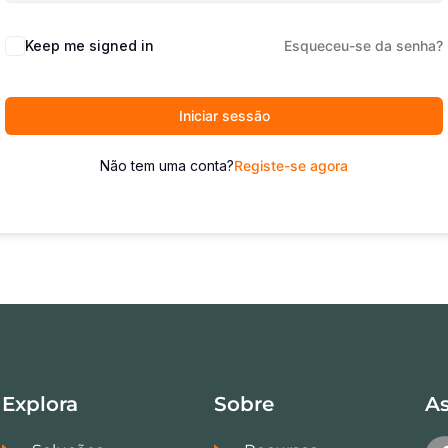
Keep me signed in
Esqueceu-se da senha?
Iniciar sessão
Não tem uma conta?
Registe-se agora
Explora
Sobre
As