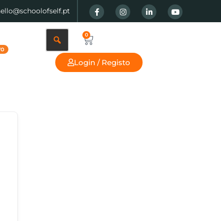
hello@schoolofself.pt
0
Login / Registo