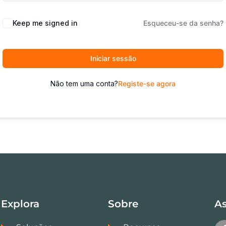
Keep me signed in
Esqueceu-se da senha?
Iniciar sessão
Não tem uma conta?
Registe-se agora
Explora
Sobre
As