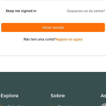
Keep me signed in
Esqueceu-se da senha?
Iniciar sessão
Não tem uma conta?
Registe-se agora
Explora
Sobre
As