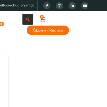
hello@schoolofself.pt
0
Login / Registo