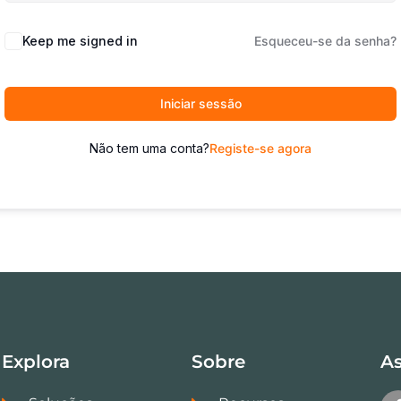
Keep me signed in
Esqueceu-se da senha?
Iniciar sessão
Não tem uma conta?
Registe-se agora
Explora
Sobre
As