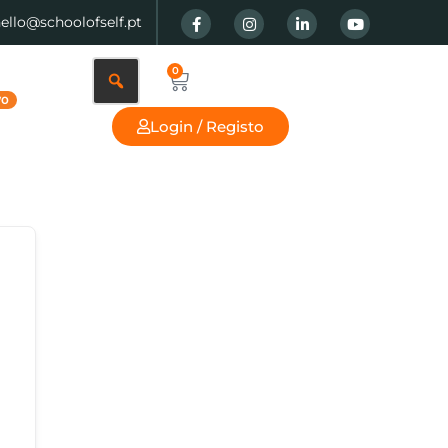
hello@schoolofself.pt
0
Login / Registo