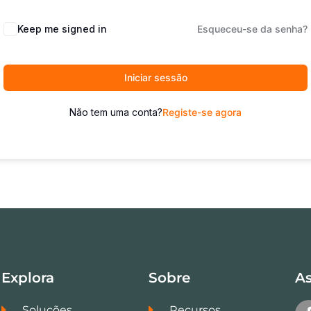
Keep me signed in
Esqueceu-se da senha?
Iniciar sessão
Não tem uma conta?
Registe-se agora
Explora
Sobre
As
Soluções
Recursos