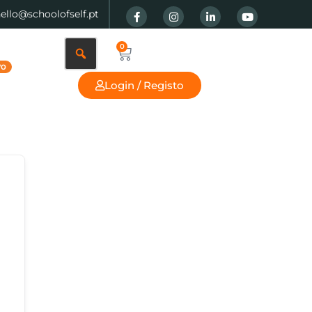
hello@schoolofself.pt
0
Login / Registo