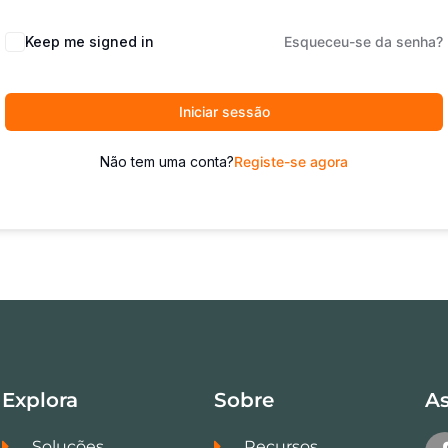
Keep me signed in
Esqueceu-se da senha?
Iniciar sessão
Não tem uma conta?
Registe-se agora
Explora
Sobre
As
Soluções
Recursos