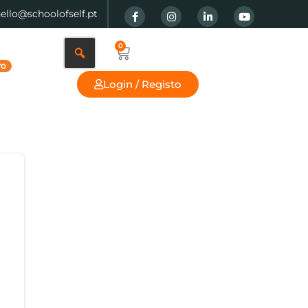
hello@schoolofself.pt
0
Login / Registo