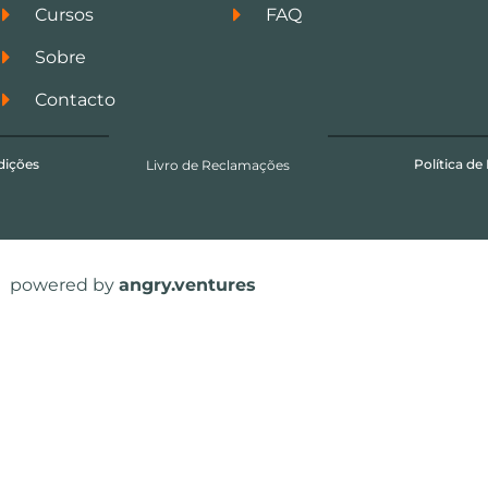
Cursos
FAQ
Sobre
Contacto
dições
Política de
Livro de Reclamações
powered by
angry.ventures