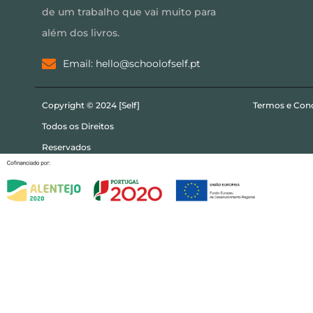
de um trabalho que vai muito para
além dos livros.
Email: hello@schoolofself.pt
Copyright © 2024 [Self]
Termos e Con
Todos os Direitos
Reservados