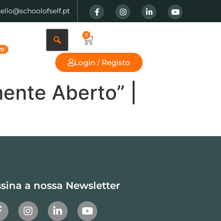
hello@schoolofself.pt
0
Login / Registo
mente Aberto” |
sina a nossa Newsletter