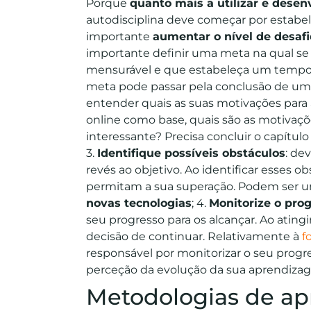
Porque
quanto mais a utilizar e desen
autodisciplina deve começar por estabe
importante
aumentar o nível de desaf
importante definir uma meta na qual se 
mensurável e que estabeleça um tempo l
meta pode passar pela conclusão de um 
entender quais as suas motivações par
online como base, quais são as motivaçõ
interessante? Precisa concluir o capítul
3.
Identifique possíveis obstáculos
: de
revés ao objetivo. Ao identificar esses 
permitam a sua superação. Podem ser 
novas tecnologias
;
4.
Monitorize o pro
seu progresso para os alcançar. Ao atingir
decisão de continuar. Relativamente à
f
responsável por monitorizar o seu progre
perceção da evolução da sua aprendiza
Metodologias de ap