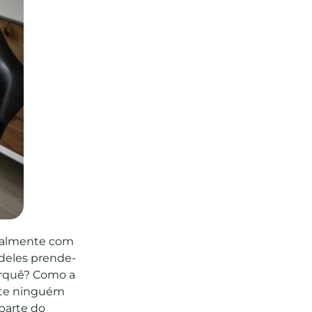
cialmente com
 deles prende-
orquê? Como a
ste ninguém
 parte do