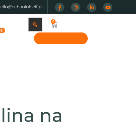
hello@schoolofself.pt
0
Login / Registo
lina na