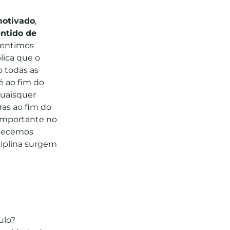
motivado
,
ntido de
sentimos
lica que o
 todas as
 ao fim do
quaisquer
ras ao fim do
 importante no
elecemos
ciplina surgem
ulo?