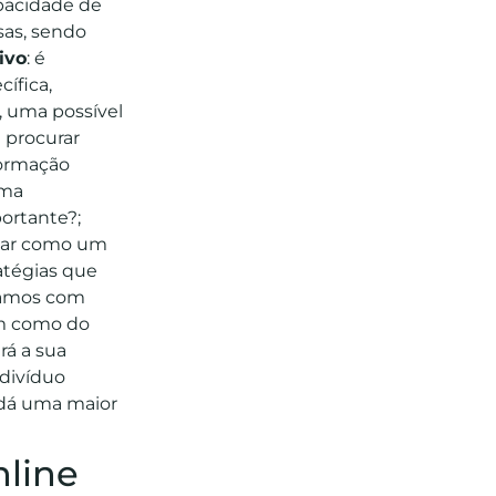
pacidade de
sas, sendo
ivo
: é
ífica,
, uma possível
e procurar
formação
ema
portante?;
onar como um
atégias que
hamos com
em como do
rá a sua
divíduo
e dá uma maior
line