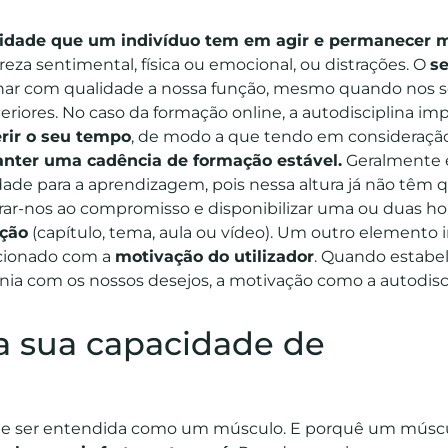
idade que um indivíduo tem em agir e permanecer 
a sentimental, física ou emocional, ou distrações. O
se
ar com qualidade a nossa função, mesmo quando nos 
iores. No caso da formação online, a autodisciplina imp
rir o seu tempo
, de modo a que tendo em consideração
nter uma cadência de formação estável.
Geralmente é
ade para a aprendizagem, pois nessa altura já não têm 
rar-nos ao compromisso e disponibilizar uma ou duas ho
ação
(capítulo, tema, aula ou vídeo). Um outro elemento
acionado com a
motivação do utilizador
. Quando estab
ronia com os nossos desejos, a motivação como a autodis
a sua capacidade de
pode ser entendida como um músculo. E porquê um músc