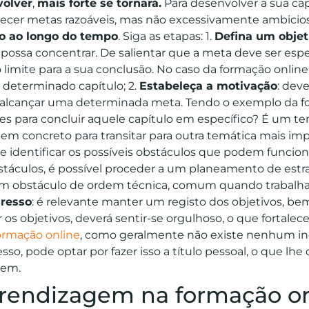
volver
,
mais forte se tornará.
Para desenvolver a sua ca
lecer metas razoáveis, mas não excessivamente ambicio
io ao longo do tempo
. Siga as etapas: 1.
Defina um objet
possa concentrar. De salientar que a meta deve ser espec
imite para a sua conclusão. No caso da formação online
determinado capítulo; 2.
Estabeleça a motivação
: dev
a alcançar uma determinada meta. Tendo o exemplo da 
es para concluir aquele capítulo em específico? É um t
o em concreto para transitar para outra temática mais im
ve identificar os possíveis obstáculos que podem funci
obstáculos, é possível proceder a um planeamento de estr
um obstáculo de ordem técnica, comum quando trabal
gresso
: é relevante manter um registo dos objetivos, b
 os objetivos, deverá sentir-se orgulhoso, o que fortalece
ormação online
, como geralmente não existe nenhum in
sso, pode optar por fazer isso a título pessoal, o que lh
gem.
rendizagem na formação on